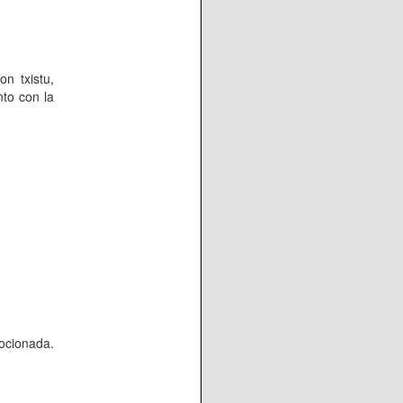
n txistu,
nto con la
ocionada.