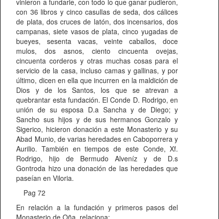
vinieron a fundarle, con todo lo que ganar pudieron,
con 36 libros y cinco casullas de seda, dos cálices
de plata, dos cruces de latón, dos incensarios, dos
campanas, siete vasos de plata, cinco yugadas de
bueyes, sesenta vacas, veinte caballos, doce
mulos, dos asnos, ciento cincuenta ovejas,
cincuenta corderos y otras muchas cosas para el
servicio de la casa, incluso camas y gallinas, y por
último, dicen en ella que incurren en la maldición de
Dios y de los Santos, los que se atrevan a
quebrantar esta fundación. El Conde D. Rodrigo, en
unión de su esposa D.a Sancha y de Diego; y
Sancho sus hijos y de sus hermanos Gonzalo y
Sigerico, hicieron donación a este Monasterio y su
Abad Munio, de varias heredades en Caboporrera y
Aurilio. También en tiempos de este Conde, Xf.
Rodrigo, hijo de Bermudo Alveníz y de D.s
Gontroda hizo una donación de las heredades que
paseían en Viloria.
Pag 72
En relación a la fundación y primeros pasos del
Monasterio de Oña, relaciona: