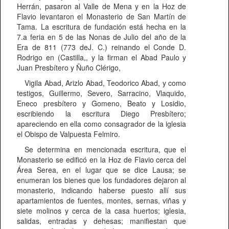
Herrán, pasaron al Valle de Mena y en la Hoz de
Flavio levantaron el Monasterio de San Martín de
Tama. La escritura de fundación está hecha en la
7.a feria en 5 de las Nonas de Julio del año de la
Era de 811 (773 deJ. C.) reinando el Conde D.
Rodrigo en (Castilla,, y la firman el Abad Paulo y
Juan Presbítero y Ñuño Clérigo,
Vigila Abad, Arizlo Abad, Teodorico Abad, y como
testigos, Guillermo, Severo, Sarracino, Vlaquido,
Eneco presbítero y Gomeno, Beato y Losidio,
escribiendo la escritura Diego Presbítero;
apareciendo en ella como consagrador de la iglesia
el Obispo de Valpuesta Felmiro.
Se determina en mencionada escritura, que el
Monasterio se edificó en la Hoz de Flavio cerca del
Área Serea, en el lugar que se dice Lausa; se
enumeran los bienes que los fundadores dejaron al
monasterio, indicando haberse puesto allí sus
apartamientos de fuentes, montes, sernas, viñas y
siete molinos y cerca de la casa huertos; iglesia,
salidas, entradas y dehesas; manifiestan que